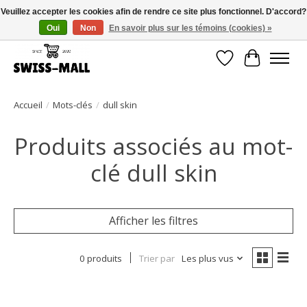
Veuillez accepter les cookies afin de rendre ce site plus fonctionnel. D'accord?
Oui
Non
En savoir plus sur les témoins (cookies) »
Livraison gratuite dès CHF 250 – livrée avec soin et fiabilité
Liste de souhait
Panier
Accueil
/
Mots-clés
/
dull skin
Produits associés au mot-
clé dull skin
Afficher les filtres
0 produits
Trier par
Les plus vus