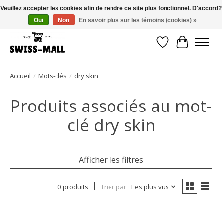
Veuillez accepter les cookies afin de rendre ce site plus fonctionnel. D'accord?
Oui
Non
En savoir plus sur les témoins (cookies) »
Livraison gratuite dès CHF 250 – livrée avec soin et fiabilité
Liste de souhait
Panier
Accueil
/
Mots-clés
/
dry skin
Produits associés au mot-
clé dry skin
Afficher les filtres
0 produits
Trier par
Les plus vus