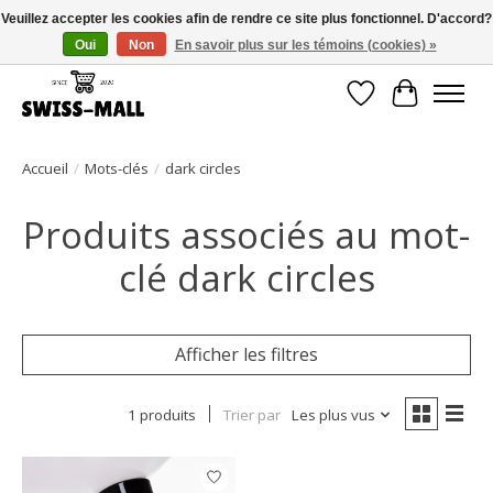
Veuillez accepter les cookies afin de rendre ce site plus fonctionnel. D'accord?
Oui
Non
En savoir plus sur les témoins (cookies) »
Livraison gratuite dès CHF 250 – livrée avec soin et fiabilité
Liste de souhait
Panier
Accueil
/
Mots-clés
/
dark circles
Produits associés au mot-
clé dark circles
Afficher les filtres
1 produits
Trier par
Les plus vus