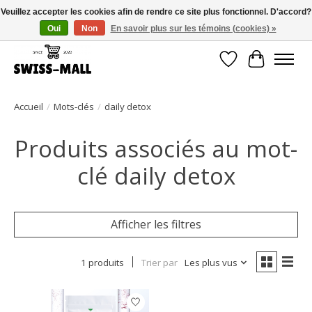
Veuillez accepter les cookies afin de rendre ce site plus fonctionnel. D'accord?
Oui
Non
En savoir plus sur les témoins (cookies) »
Livraison gratuite dès CHF 250 – livrée avec soin et fiabilité
Liste de souhait
Panier
Accueil
/
Mots-clés
/
daily detox
Produits associés au mot-
clé daily detox
Afficher les filtres
1 produits
Trier par
Les plus vus