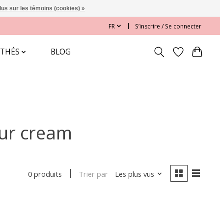
lus sur les témoins (cookies) »
FR
S’inscrire / Se connecter
 THÉS
BLOG
our cream
Trier par
Les plus vus
0 produits