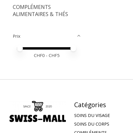
COMPLÉMENTS
ALIMENTAIRES & THÉS
Prix
Prix minimum
Price maximum value
CHF
0
- CHF
5
Catégories
SOINS DU VISAGE
SOINS DU CORPS
COMPLÉMENTS