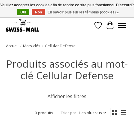
Veuillez accepter les cookies afin de rendre ce site plus fonctionnel. D'accord?
Oui
Non
En savoir plus sur les témoins (cookies) »
Livraison gratuite dès CHF 250 – livrée avec soin et fiabilité
Liste de souhait
Panier
Accueil
/
Mots-clés
/
Cellular Defense
Produits associés au mot-
clé Cellular Defense
Afficher les filtres
0 produits
Trier par
Les plus vus