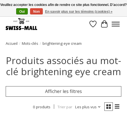
Veuillez accepter les cookies afin de rendre ce site plus fonctionnel. D'accord?
Oui
Non
En savoir plus sur les témoins (cookies) »
Livraison gratuite dès CHF 250 – livrée avec soin et fiabilité
Liste de souhait
Panier
Accueil
/
Mots-clés
/
brightening eye cream
Produits associés au mot-
clé brightening eye cream
Afficher les filtres
0 produits
Trier par
Les plus vus