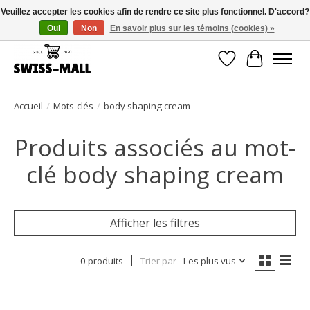
Veuillez accepter les cookies afin de rendre ce site plus fonctionnel. D'accord?
Oui
Non
En savoir plus sur les témoins (cookies) »
Livraison gratuite dès CHF 250 – livrée avec soin et fiabilité
Liste de souhait
Panier
Accueil
/
Mots-clés
/
body shaping cream
Produits associés au mot-
clé body shaping cream
Afficher les filtres
0 produits
Trier par
Les plus vus