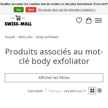
Veuillez accepter les cookies afin de rendre ce site plus fonctionnel. D'accord?
Oui
Non
En savoir plus sur les témoins (cookies) »
Livraison gratuite dès CHF 250 – livrée avec soin et fiabilité
Liste de souhait
Panier
Accueil
/
Mots-clés
/
body exfoliator
Produits associés au mot-
clé body exfoliator
Afficher les filtres
0 produits
Trier par
Les plus vus