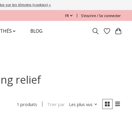
lus sur les témoins (cookies) »
FR
S’inscrire / Se connecter
 THÉS
BLOG
ng relief
Trier par
Les plus vus
1 produits