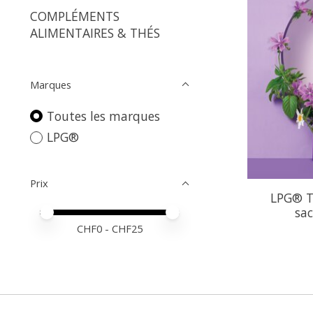
COMPLÉMENTS
ALIMENTAIRES & THÉS
Marques
Toutes les marques
LPG®
Prix
LPG® Th
sac
Prix minimum
Price maximum value
CHF
0
- CHF
25