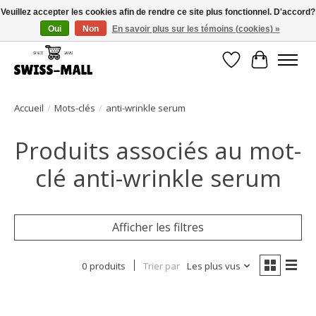
Veuillez accepter les cookies afin de rendre ce site plus fonctionnel. D'accord?
Oui
Non
En savoir plus sur les témoins (cookies) »
Livraison gratuite dès CHF 250 – livrée avec soin et fiabilité
Liste de souhait
Panier
Accueil
/
Mots-clés
/
anti-wrinkle serum
Produits associés au mot-
clé anti-wrinkle serum
Afficher les filtres
0 produits
Trier par
Les plus vus