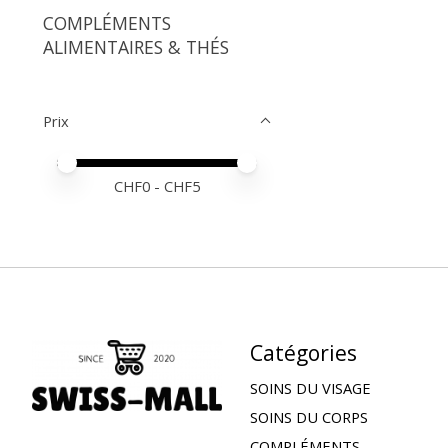
COMPLÉMENTS
ALIMENTAIRES & THÉS
Prix
Prix minimum
Price maximum value
CHF
0
- CHF
5
Catégories
SOINS DU VISAGE
SOINS DU CORPS
COMPLÉMENTS