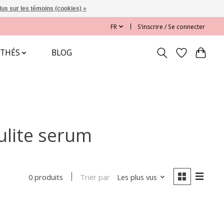
lus sur les témoins (cookies) »
FR
S’inscrire / Se connecter
 THÉS
BLOG
lulite serum
Trier par
Les plus vus
0 produits