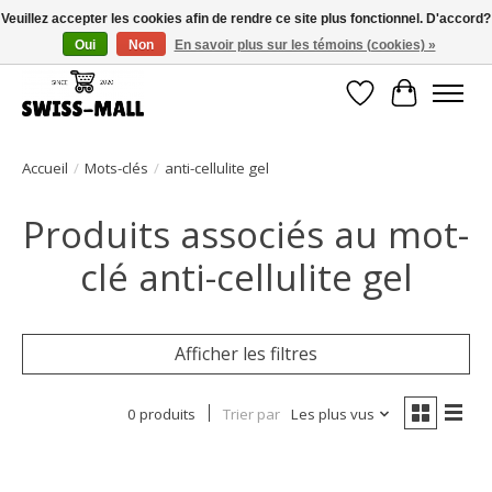
Veuillez accepter les cookies afin de rendre ce site plus fonctionnel. D'accord?
Oui
Non
En savoir plus sur les témoins (cookies) »
Livraison gratuite dès CHF 250 – livrée avec soin et fiabilité
Liste de souhait
Panier
Accueil
/
Mots-clés
/
anti-cellulite gel
Produits associés au mot-
clé anti-cellulite gel
Afficher les filtres
0 produits
Trier par
Les plus vus