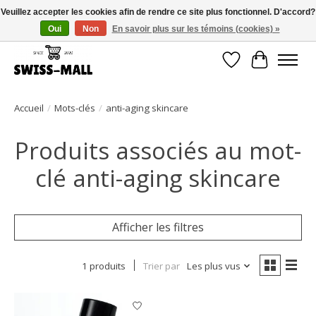
Veuillez accepter les cookies afin de rendre ce site plus fonctionnel. D'accord?
Oui
Non
En savoir plus sur les témoins (cookies) »
Livraison gratuite dès CHF 250 – livrée avec soin et fiabilité
Liste de souhait
Panier
Accueil
/
Mots-clés
/
anti-aging skincare
Produits associés au mot-
clé anti-aging skincare
Afficher les filtres
1 produits
Trier par
Les plus vus