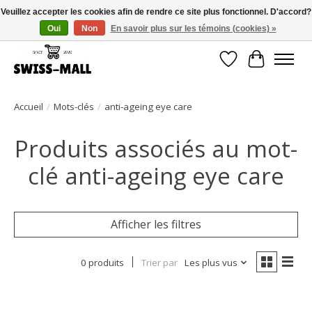
Veuillez accepter les cookies afin de rendre ce site plus fonctionnel. D'accord?
Oui
Non
En savoir plus sur les témoins (cookies) »
Livraison gratuite dès CHF 250 – livrée avec soin et fiabilité
Liste de souhait
Panier
Accueil
/
Mots-clés
/
anti-ageing eye care
Produits associés au mot-
clé anti-ageing eye care
Afficher les filtres
0 produits
Trier par
Les plus vus