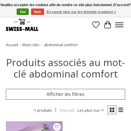
Veuillez accepter les cookies afin de rendre ce site plus fonctionnel. D'accord?
Oui
Non
En savoir plus sur les témoins (cookies) »
Livraison gratuite dès CHF 250 – livrée avec soin et fiabilité
Liste de souhait
Panier
Accueil
/
Mots-clés
/
abdominal comfort
Produits associés au mot-
clé abdominal comfort
Afficher les filtres
1 produits
Trier par
Les plus vus