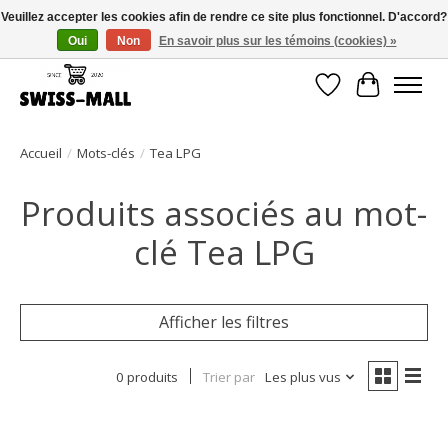
Veuillez accepter les cookies afin de rendre ce site plus fonctionnel. D'accord?
Oui
Non
En savoir plus sur les témoins (cookies) »
Livraison gratuite dès CHF 250 – livrée avec soin et fiabilité
Liste de souhait
Panier
Accueil
/
Mots-clés
/
Tea LPG
Produits associés au mot-
clé Tea LPG
Afficher les filtres
0 produits
Trier par
Les plus vus