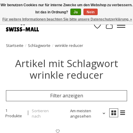
Wir benutzen Cookies nur für interne Zwecke um den Webshop zu verbessern.
Ist das in Ordnung?
Ja
Nein
Kostenloser Versand ab CHF 250 – pünktlich und zuverlässig geliefert
Für weitere Informationen beachten Sie bitte unsere Datenschutzerklärung. »
Wunschzettel
Ihr Waren
Startseite
/
Schlagworte
/
wrinkle reducer
Artikel mit Schlagwort
wrinkle reducer
Filter anzeigen
1
Sortieren
Am meisten
Produkte
nach
angesehen