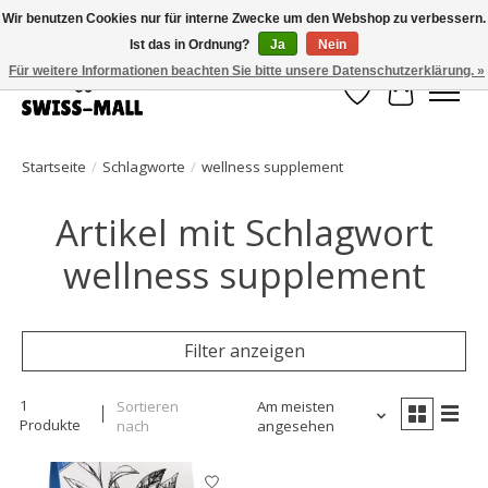
Wir benutzen Cookies nur für interne Zwecke um den Webshop zu verbessern.
Ist das in Ordnung?
Ja
Nein
Kostenloser Versand ab CHF 250 – pünktlich und zuverlässig geliefert
Für weitere Informationen beachten Sie bitte unsere Datenschutzerklärung. »
Wunschzettel
Ihr Waren
Startseite
/
Schlagworte
/
wellness supplement
Artikel mit Schlagwort
wellness supplement
Filter anzeigen
1
Sortieren
Am meisten
Produkte
nach
angesehen