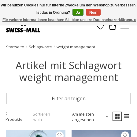
Wir benutzen Cookies nur für interne Zwecke um den Webshop zu verbessern.
Ist das in Ordnung?
Ja
Nein
Kostenloser Versand ab CHF 250 – pünktlich und zuverlässig geliefert
Für weitere Informationen beachten Sie bitte unsere Datenschutzerklärung. »
Wunschzettel
Ihr Waren
Startseite
/
Schlagworte
/
weight management
Artikel mit Schlagwort
weight management
Filter anzeigen
2
Sortieren
Am meisten
Produkte
nach
angesehen