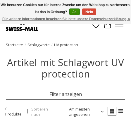
Wir benutzen Cookies nur für interne Zwecke um den Webshop zu verbessern.
Ist das in Ordnung?
Ja
Nein
Kostenloser Versand ab CHF 250 – pünktlich und zuverlässig geliefert
Für weitere Informationen beachten Sie bitte unsere Datenschutzerklärung. »
Wunschzettel
Ihr Waren
Startseite
/
Schlagworte
/
UV protection
Artikel mit Schlagwort UV
protection
Filter anzeigen
0
Sortieren
Am meisten
Produkte
nach
angesehen