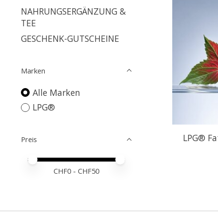
NAHRUNGSERGÄNZUNG &
TEE
GESCHENK-GUTSCHEINE
Marken
Alle Marken
LPG®
LPG® Fa
Preis
Preis – Mindestwert
Price maximum value
CHF
0
- CHF
50