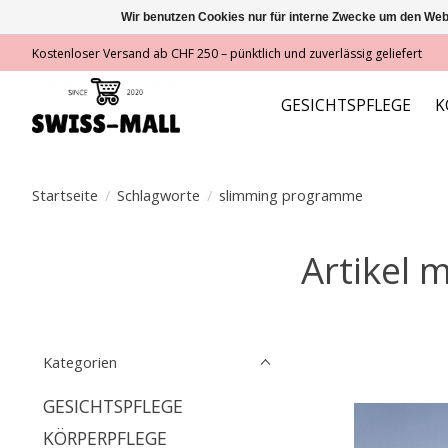
Wir benutzen Cookies nur für interne Zwecke um den Web
Kostenloser Versand ab CHF 250 – pünktlich und zuverlässig geliefert
GESICHTSPFLEGE
K
Startseite
/
Schlagworte
/
slimming programme
Artikel 
Kategorien
GESICHTSPFLEGE
KÖRPERPFLEGE