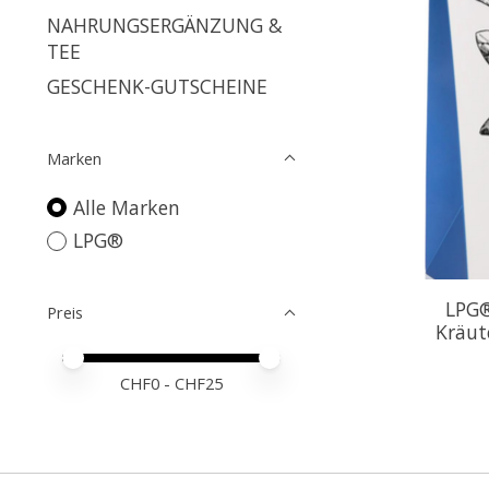
NAHRUNGSERGÄNZUNG &
TEE
GESCHENK-GUTSCHEINE
Marken
Alle Marken
LPG®
LPG®
Preis
Kräut
Preis – Mindestwert
Price maximum value
CHF
0
- CHF
25