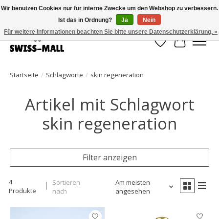
Wir benutzen Cookies nur für interne Zwecke um den Webshop zu verbessern.
Ist das in Ordnung?
Ja
Nein
Kostenloser Versand ab CHF 250 – pünktlich und zuverlässig geliefert
Für weitere Informationen beachten Sie bitte unsere Datenschutzerklärung. »
Wunschzettel
Ihr Waren
Startseite
/
Schlagworte
/
skin regeneration
Artikel mit Schlagwort
skin regeneration
Filter anzeigen
4
Sortieren
Am meisten
Produkte
nach
angesehen