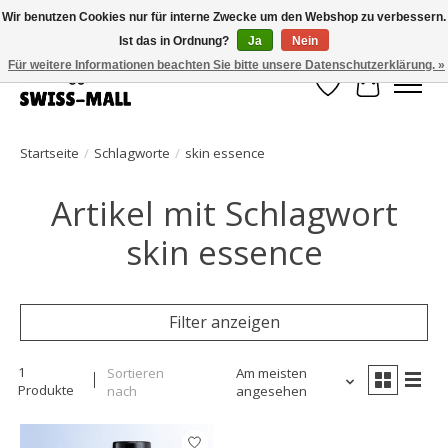
Wir benutzen Cookies nur für interne Zwecke um den Webshop zu verbessern.
Ist das in Ordnung?
Ja
Nein
Kostenloser Versand ab CHF 250 – pünktlich und zuverlässig geliefert
Für weitere Informationen beachten Sie bitte unsere Datenschutzerklärung. »
Wunschzettel
Ihr Waren
Startseite
/
Schlagworte
/
skin essence
Artikel mit Schlagwort
skin essence
Filter anzeigen
1
Sortieren
Am meisten
Produkte
nach
angesehen