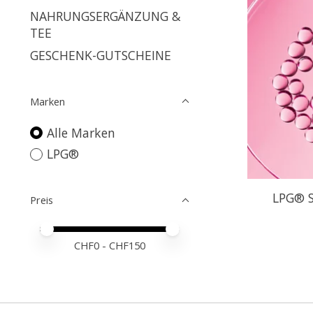
NAHRUNGSERGÄNZUNG &
TEE
GESCHENK-GUTSCHEINE
Marken
Alle Marken
LPG®
LPG® S
Preis
Preis – Mindestwert
Price maximum value
CHF
0
- CHF
150