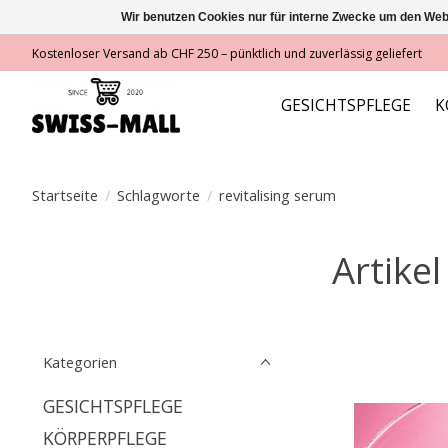
Wir benutzen Cookies nur für interne Zwecke um den Web
Kostenloser Versand ab CHF 250 – pünktlich und zuverlässig geliefert
GESICHTSPFLEGE
K
Startseite
/
Schlagworte
/
revitalising serum
Artikel
Kategorien
GESICHTSPFLEGE
KÖRPERPFLEGE