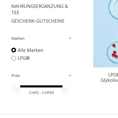
NAHRUNGSERGÄNZUNG &
TEE
GESCHENK-GUTSCHEINE
Marken
Alle Marken
LPG®
LPG
Preis
Glykoli
Preis – Mindestwert
Price maximum value
CHF
0
- CHF
95