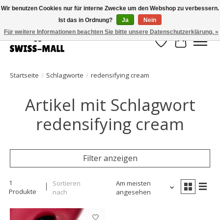
Wir benutzen Cookies nur für interne Zwecke um den Webshop zu verbessern.
Ist das in Ordnung?
Ja
Nein
Kostenloser Versand ab CHF 250 – pünktlich und zuverlässig geliefert
Für weitere Informationen beachten Sie bitte unsere Datenschutzerklärung. »
Wunschzettel
Ihr Waren
Startseite
/
Schlagworte
/
redensifying cream
Artikel mit Schlagwort
redensifying cream
Filter anzeigen
1
Sortieren
Am meisten
Produkte
nach
angesehen