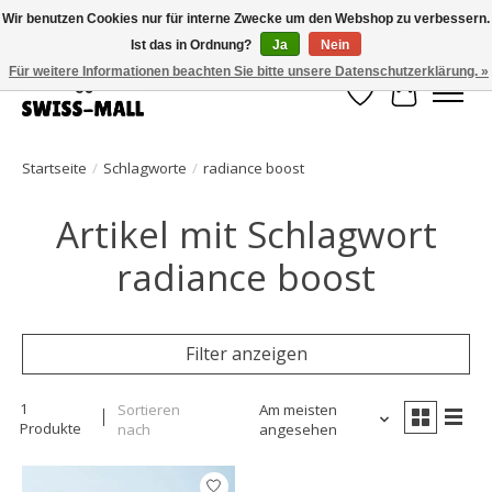
Wir benutzen Cookies nur für interne Zwecke um den Webshop zu verbessern.
Ist das in Ordnung?
Ja
Nein
Kostenloser Versand ab CHF 250 – pünktlich und zuverlässig geliefert
Für weitere Informationen beachten Sie bitte unsere Datenschutzerklärung. »
Wunschzettel
Ihr Waren
Startseite
/
Schlagworte
/
radiance boost
Artikel mit Schlagwort
radiance boost
Filter anzeigen
1
Sortieren
Am meisten
Produkte
nach
angesehen