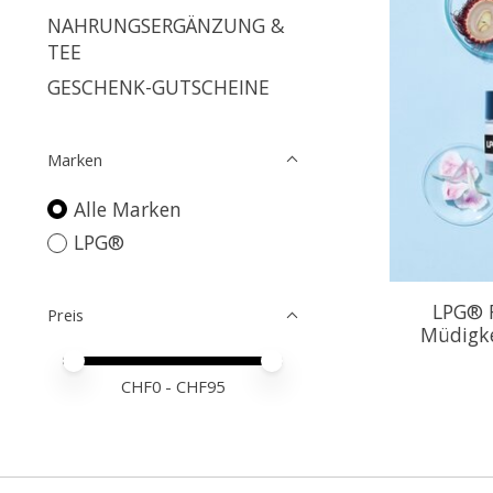
NAHRUNGSERGÄNZUNG &
TEE
GESCHENK-GUTSCHEINE
Marken
Alle Marken
LPG®
LPG® R
Preis
Müdigke
Preis – Mindestwert
Price maximum value
CHF
0
- CHF
95