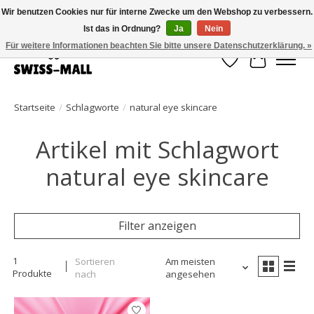
Wir benutzen Cookies nur für interne Zwecke um den Webshop zu verbessern.
Ist das in Ordnung?
Ja
Nein
Kostenloser Versand ab CHF 250 – pünktlich und zuverlässig geliefert
Für weitere Informationen beachten Sie bitte unsere Datenschutzerklärung. »
Wunschzettel
Ihr Waren
Startseite
/
Schlagworte
/
natural eye skincare
Artikel mit Schlagwort
natural eye skincare
Filter anzeigen
1
Sortieren
Am meisten
Produkte
nach
angesehen