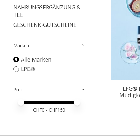
NAHRUNGSERGÄNZUNG &
TEE
GESCHENK-GUTSCHEINE
Marken
Alle Marken
LPG®
LPG® R
Preis
Müdigke
Preis – Mindestwert
Price maximum value
CHF
0
- CHF
150