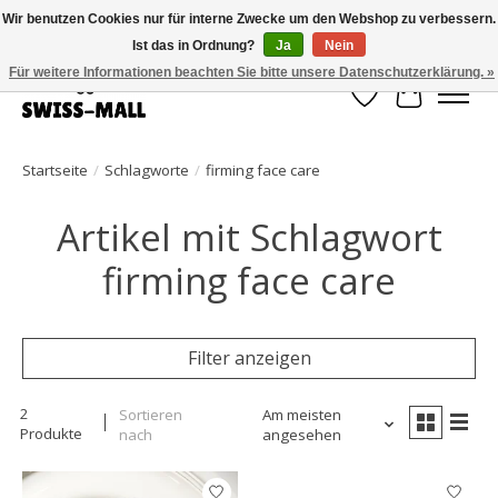
Wir benutzen Cookies nur für interne Zwecke um den Webshop zu verbessern.
Ist das in Ordnung?
Ja
Nein
Kostenloser Versand ab CHF 250 – pünktlich und zuverlässig geliefert
Für weitere Informationen beachten Sie bitte unsere Datenschutzerklärung. »
Wunschzettel
Ihr Waren
Startseite
/
Schlagworte
/
firming face care
Artikel mit Schlagwort
firming face care
Filter anzeigen
2
Sortieren
Am meisten
Produkte
nach
angesehen