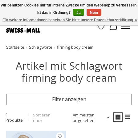
Wir benutzen Cookies nur für interne Zwecke um den Webshop zu verbessern.
Ist das in Ordnung?
Ja
Nein
Kostenloser Versand ab CHF 250 – pünktlich und zuverlässig geliefert
Für weitere Informationen beachten Sie bitte unsere Datenschutzerklärung. »
Wunschzettel
Ihr Waren
Startseite
/
Schlagworte
/
firming body cream
Artikel mit Schlagwort
firming body cream
Filter anzeigen
1
Sortieren
Am meisten
Produkte
nach
angesehen