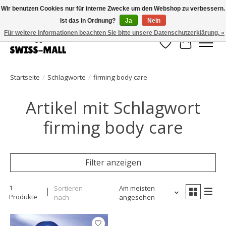
Wir benutzen Cookies nur für interne Zwecke um den Webshop zu verbessern.
Ist das in Ordnung?
Ja
Nein
Kostenloser Versand ab CHF 250 – pünktlich und zuverlässig geliefert
Für weitere Informationen beachten Sie bitte unsere Datenschutzerklärung. »
Wunschzettel
Ihr Waren
Startseite
/
Schlagworte
/
firming body care
Artikel mit Schlagwort
firming body care
Filter anzeigen
1
Sortieren
Am meisten
Produkte
nach
angesehen