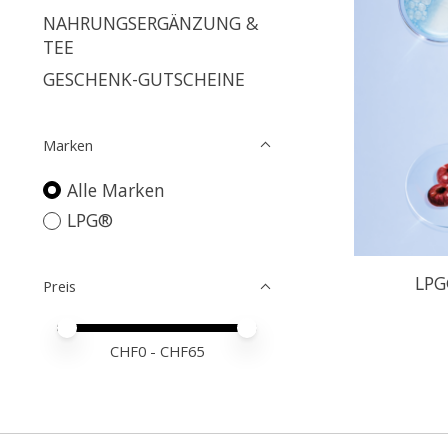
NAHRUNGSERGÄNZUNG &
TEE
GESCHENK-GUTSCHEINE
Marken
Alle Marken
LPG®
LPG
Preis
Preis – Mindestwert
Price maximum value
CHF
0
- CHF
65