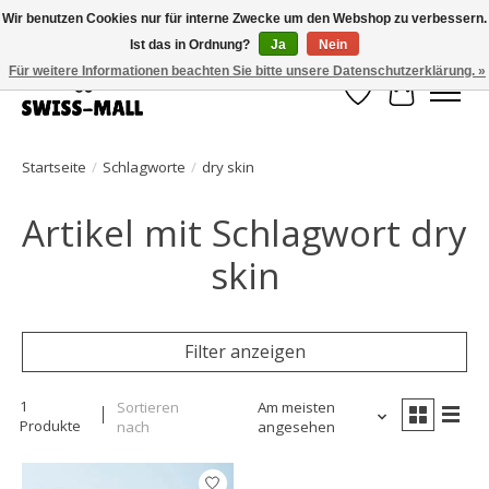
Wir benutzen Cookies nur für interne Zwecke um den Webshop zu verbessern.
Ist das in Ordnung?
Ja
Nein
Kostenloser Versand ab CHF 250 – pünktlich und zuverlässig geliefert
Für weitere Informationen beachten Sie bitte unsere Datenschutzerklärung. »
Wunschzettel
Ihr Waren
Startseite
/
Schlagworte
/
dry skin
Artikel mit Schlagwort dry
skin
Filter anzeigen
1
Sortieren
Am meisten
Produkte
nach
angesehen