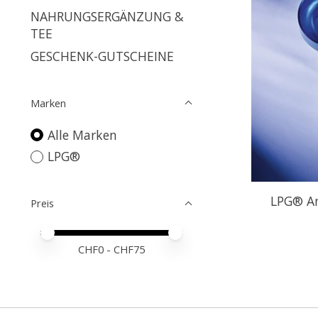
NAHRUNGSERGÄNZUNG &
TEE
GESCHENK-GUTSCHEINE
Marken
Alle Marken
LPG®
LPG® An
Preis
Preis – Mindestwert
Price maximum value
CHF
0
- CHF
75