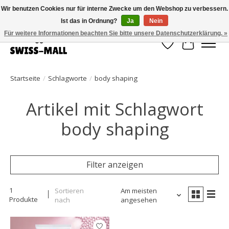
Wir benutzen Cookies nur für interne Zwecke um den Webshop zu verbessern.
Ist das in Ordnung?
Ja
Nein
Kostenloser Versand ab CHF 250 – pünktlich und zuverlässig geliefert
Für weitere Informationen beachten Sie bitte unsere Datenschutzerklärung. »
Wunschzettel
Ihr Waren
Startseite
/
Schlagworte
/
body shaping
Artikel mit Schlagwort
body shaping
Filter anzeigen
1
Sortieren
Am meisten
Produkte
nach
angesehen