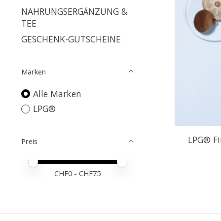
NAHRUNGSERGÄNZUNG &
TEE
GESCHENK-GUTSCHEINE
Marken
Alle Marken
LPG®
LPG® Fi
Preis
Preis – Mindestwert
Price maximum value
CHF
0
- CHF
75