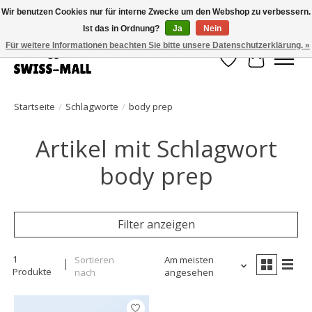
Wir benutzen Cookies nur für interne Zwecke um den Webshop zu verbessern.
Ist das in Ordnung?
Ja
Nein
Kostenloser Versand ab CHF 250 – pünktlich und zuverlässig geliefert
Für weitere Informationen beachten Sie bitte unsere Datenschutzerklärung. »
Wunschzettel
Ihr Waren
Startseite
/
Schlagworte
/
body prep
Artikel mit Schlagwort
body prep
Filter anzeigen
1
Sortieren
Am meisten
Produkte
nach
angesehen