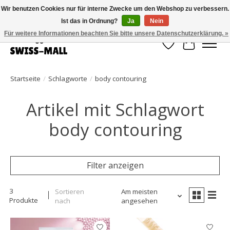
Wir benutzen Cookies nur für interne Zwecke um den Webshop zu verbessern.
Ist das in Ordnung?
Ja
Nein
Kostenloser Versand ab CHF 250 – pünktlich und zuverlässig geliefert
Für weitere Informationen beachten Sie bitte unsere Datenschutzerklärung. »
Wunschzettel
Ihr Waren
Startseite
/
Schlagworte
/
body contouring
Artikel mit Schlagwort
body contouring
Filter anzeigen
3
Sortieren
Am meisten
Produkte
nach
angesehen