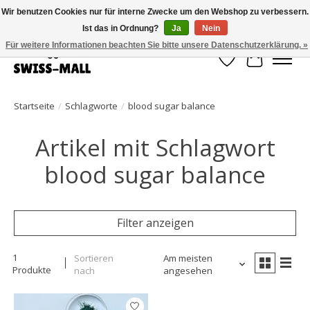
Wir benutzen Cookies nur für interne Zwecke um den Webshop zu verbessern.
Ist das in Ordnung?
Ja
Nein
Kostenloser Versand ab CHF 250 – pünktlich und zuverlässig geliefert
Für weitere Informationen beachten Sie bitte unsere Datenschutzerklärung. »
Wunschzettel
Ihr Waren
Startseite
/
Schlagworte
/
blood sugar balance
Artikel mit Schlagwort
blood sugar balance
Filter anzeigen
1
Sortieren
Am meisten
Produkte
nach
angesehen