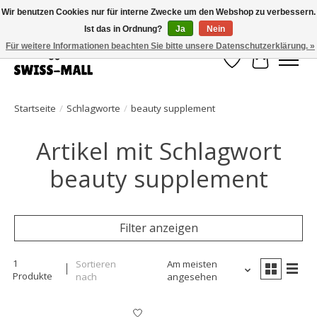
Wir benutzen Cookies nur für interne Zwecke um den Webshop zu verbessern.
Ist das in Ordnung?
Ja
Nein
Kostenloser Versand ab CHF 250 – pünktlich und zuverlässig geliefert
Für weitere Informationen beachten Sie bitte unsere Datenschutzerklärung. »
Wunschzettel
Ihr Waren
Startseite
/
Schlagworte
/
beauty supplement
Artikel mit Schlagwort
beauty supplement
Filter anzeigen
1
Sortieren
Am meisten
Produkte
nach
angesehen