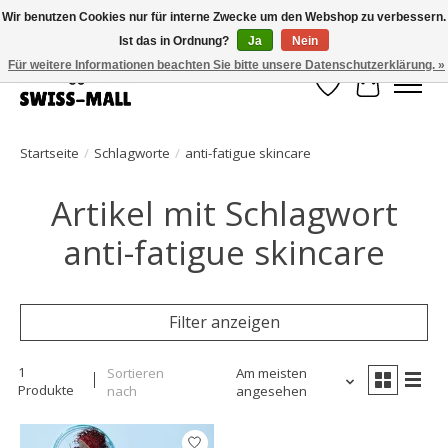
Wir benutzen Cookies nur für interne Zwecke um den Webshop zu verbessern.
Ist das in Ordnung?
Ja
Nein
Kostenloser Versand ab CHF 250 – pünktlich und zuverlässig geliefert
Für weitere Informationen beachten Sie bitte unsere Datenschutzerklärung. »
Wunschzettel
Ihr Waren
Startseite
/
Schlagworte
/
anti-fatigue skincare
Artikel mit Schlagwort
anti-fatigue skincare
Filter anzeigen
1
Sortieren
Am meisten
Produkte
nach
angesehen