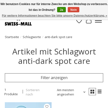
Wir benutzen Cookies nur für interne Zwecke um den Webshop zu verbessern.
Ist das in Ordnung?
Ja
Nein
Kostenloser Versand ab CHF 250 – pünktlich und zuverlässig geliefert
Für weitere Informationen beachten Sie bitte unsere Datenschutzerklärung. »
Wunschzettel
Ihr Waren
Startseite
/
Schlagworte
/
anti-dark spot care
Artikel mit Schlagwort
anti-dark spot care
Filter anzeigen
1
Sortieren
Am meisten
Produkte
nach
angesehen