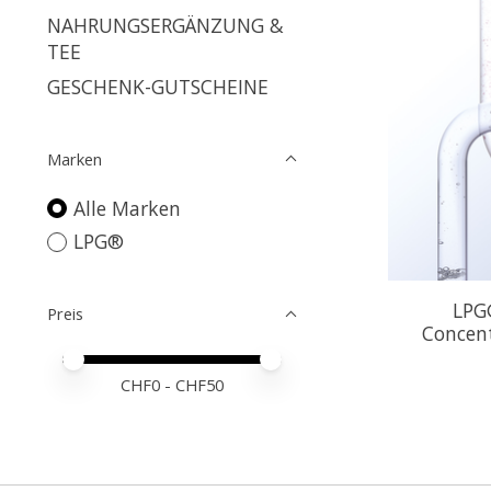
NAHRUNGSERGÄNZUNG &
TEE
GESCHENK-GUTSCHEINE
Marken
Alle Marken
LPG®
LPG®
Preis
Concent
Preis – Mindestwert
Price maximum value
CHF
0
- CHF
50