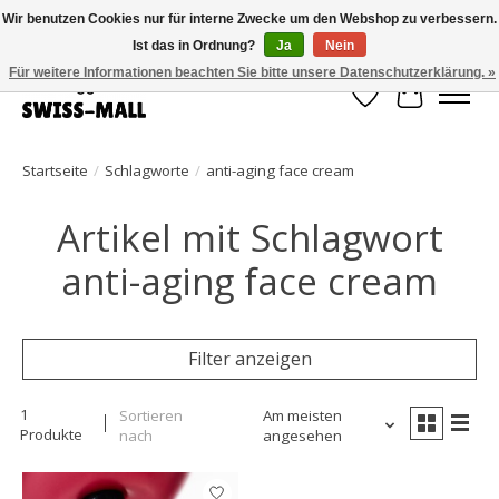
Wir benutzen Cookies nur für interne Zwecke um den Webshop zu verbessern.
Ist das in Ordnung?
Ja
Nein
Kostenloser Versand ab CHF 250 – pünktlich und zuverlässig geliefert
Für weitere Informationen beachten Sie bitte unsere Datenschutzerklärung. »
Wunschzettel
Ihr Waren
Startseite
/
Schlagworte
/
anti-aging face cream
Artikel mit Schlagwort
anti-aging face cream
Filter anzeigen
1
Sortieren
Am meisten
Produkte
nach
angesehen