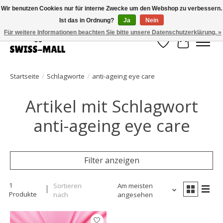
Wir benutzen Cookies nur für interne Zwecke um den Webshop zu verbessern.
Ist das in Ordnung?
Ja
Nein
Kostenloser Versand ab CHF 250 – pünktlich und zuverlässig geliefert
Für weitere Informationen beachten Sie bitte unsere Datenschutzerklärung. »
Wunschzettel
Ihr Waren
Startseite
/
Schlagworte
/
anti-ageing eye care
Artikel mit Schlagwort
anti-ageing eye care
Filter anzeigen
1
Sortieren
Am meisten
Produkte
nach
angesehen