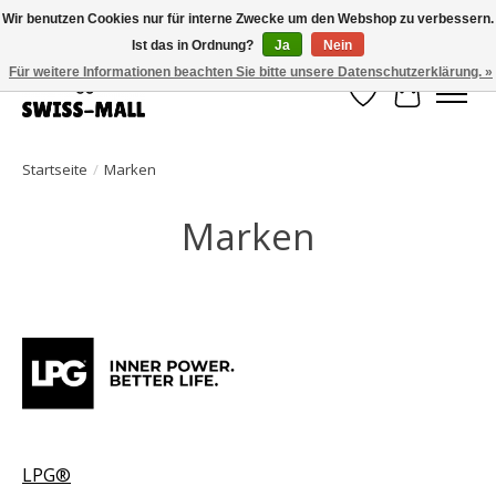
Wir benutzen Cookies nur für interne Zwecke um den Webshop zu verbessern.
Ist das in Ordnung?
Ja
Nein
Kostenloser Versand ab CHF 250 – pünktlich und zuverlässig geliefert
Für weitere Informationen beachten Sie bitte unsere Datenschutzerklärung. »
Wunschzettel
Ihr Waren
Startseite
/
Marken
Marken
LPG®